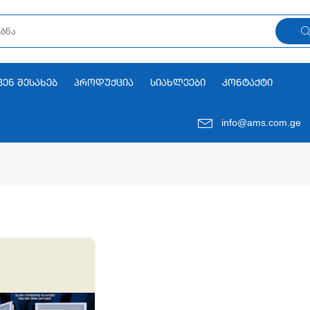
ᲕᲔᲜ ᲨᲔᲡᲐᲮᲔᲑ
ᲞᲠᲝᲓᲣᲥᲪᲘᲐ
ᲡᲘᲐᲮᲚᲔᲔᲑᲘ
ᲙᲝᲜᲢᲐᲥᲢᲘ
info@ams.com.ge