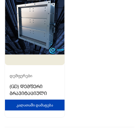
ᲓᲔᲛᲤᲔᲠᲔᲑᲘ
(GD) დემფერი
გრავიტაციული
0
n
Კალათაში Დამატება