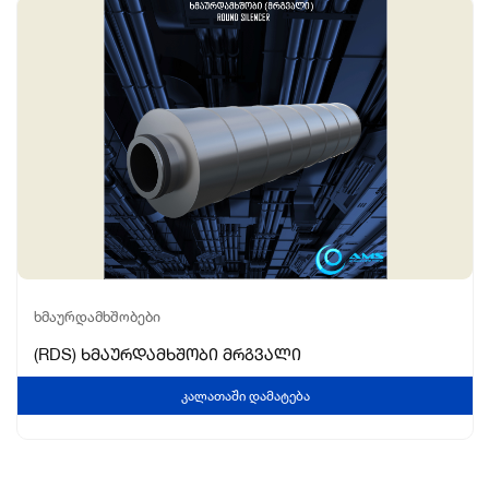
ᲮᲛᲐᲣᲠᲓᲐᲛᲮᲨᲝᲑᲔᲑᲘ
(RDS) ხმაურდამხშობი მრგვალი
0
n
Კალათაში Დამატება